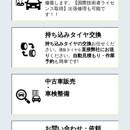
修復します。【国際技術者ライセ
ンス取得】
出張修理も可能で
す！！
持ち込みタイヤ交換
持ち込みタイヤの交換
お任せくだ
さい。
直接弊社にお送
通販タイヤを
り
ください。
自動見積もり・作業
予約
も簡単です!
中古車販売
・
車検整備
お問い合わせ・依頼